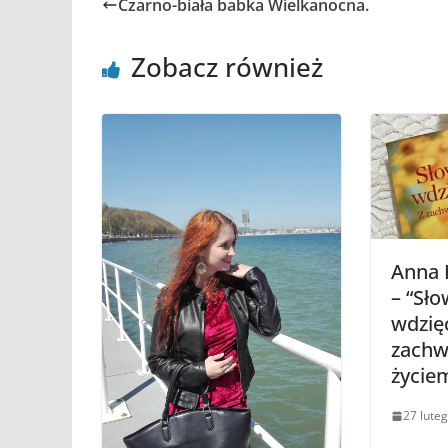
Czarno-biała babka Wielkanocna.
Zobacz również
Anna 
– “Sł
wdzięc
zachw
życie
27 lute