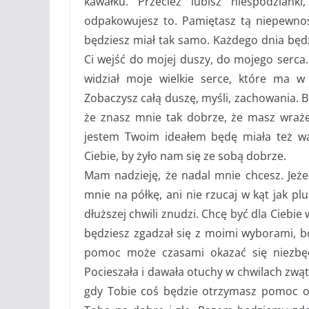
kawałku. Przecież lubisz niespodzian
odpakowujesz to. Pamiętasz tą niepewnoś
będziesz miał tak samo. Każdego dnia bę
Ci wejść do mojej duszy, do mojego serca
widział moje wielkie serce, które ma w
Zobaczysz całą duszę, myśli, zachowania. Bę
że znasz mnie tak dobrze, że masz wraże
jestem Twoim ideałem będę miała też wa
Ciebie, by żyło nam się ze sobą dobrze.
Mam nadzieję, że nadal mnie chcesz. Jeżel
mnie na półkę, ani nie rzucaj w kąt jak pl
dłuższej chwili znudzi. Chcę być dla Ciebi
będziesz zgadzał się z moimi wyborami, b
pomoc może czasami okazać się niezbęd
Pocieszała i dawała otuchy w chwilach zwą
gdy Tobie coś będzie otrzymasz pomoc od