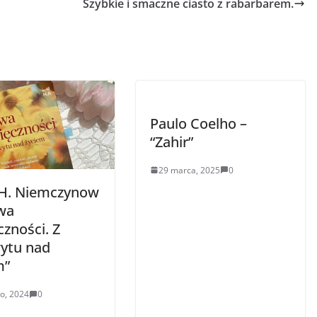
Szybkie i smaczne ciasto z rabarbarem.
Paulo Coelho –
“Zahir”
29 marca, 2025
0
H. Niemczynow
owa
zności. Z
ytu nad
m”
go, 2024
0