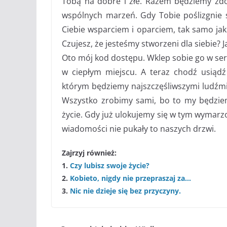
Tobą na dobre i złe. Razem będziemy zdo
wspólnych marzeń. Gdy Tobie poślizgnie 
Ciebie wsparciem i oparciem, tak samo jak 
Czujesz, że jesteśmy stworzeni dla siebie? Ja
Oto mój kod dostępu. Wklep sobie go w serc
w ciepłym miejscu. A teraz chodź usiąd
którym będziemy najszczęśliwszymi ludźmi
Wszystko zrobimy sami, bo to my będzie
życie. Gdy już ulokujemy się w tym wymarz
wiadomości nie pukały to naszych drzwi.
Zajrzyj również:
1.
Czy lubisz swoje życie?
2.
Kobieto, nigdy nie przepraszaj za…
3.
Nic nie dzieje się bez przyczyny.