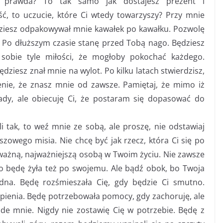
ki, prawda? To tak samo jak dostajesz prezent i
ć, to uczucie, które Ci wtedy towarzyszy? Przy mnie
dziesz odpakowywał mnie kawałek po kawałku. Pozwolę
. Po dłuższym czasie stanę przed Tobą nago. Będziesz
 sobie tyle miłości, że mogłoby pokochać każdego.
dziesz znał mnie na wylot. Po kilku latach stwierdzisz,
nie, że znasz mnie od zawsze. Pamiętaj, że mimo iż
dy, ale obiecuję Ci, że postaram się dopasować do
i tak, to weź mnie ze sobą, ale proszę, nie odstawiaj
uszowego misia. Nie chcę być jak rzecz, która Ci się po
e ważną, najważniejszą osobą w Twoim życiu. Nie zawsze
o będę żyła też po swojemu. Ale bądź obok, bo Twoja
na. Będę rozśmieszała Cię, gdy będzie Ci smutno.
tpienia. Będę potrzebowała pomocy, gdy zachoruję, ale
e mnie. Nigdy nie zostawię Cię w potrzebie. Będę z