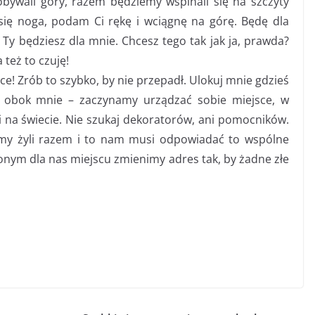
bywali góry, razem będziemy wspinali się na szczyty
się noga, podam Ci rękę i wciągnę na górę. Będę dla
Ty będziesz dla mnie. Chcesz tego tak jak ja, prawda?
 też to czuję!
e! Zrób to szybko, by nie przepadł. Ulokuj mnie gdzieś
ź obok mnie – zaczynamy urządzać sobie miejsce, w
 na świecie. Nie szukaj dekoratorów, ani pomocników.
my żyli razem i to nam musi odpowiadać to wspólne
onym dla nas miejscu zmienimy adres tak, by żadne złe