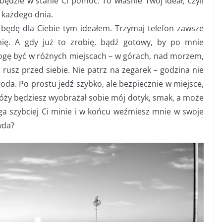
będzie w stanie Ci pomóc. To właśnie Twój ideał, czyli
y każdego dnia.
 będę dla Ciebie tym ideałem. Trzymaj telefon zawsze
nię. A gdy już to zrobię, bądź gotowy, by po mnie
mogę być w różnych miejscach – w górach, nad morzem,
i rusz przed siebie. Nie patrz na zegarek – godzina nie
goda. Po prostu jedź szybko, ale bezpiecznie w miejsce,
óży będziesz wyobrażał sobie mój dotyk, smak, a może
oga szybciej Ci minie i w końcu weźmiesz mnie w swoje
wda?