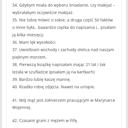
34. Gdybym miała do wyboru śniadanie, czy makijaż –
wybrałabym oczywiście makijaż.
35. Nie lubię mówić o sobie, a druga część 50 faktów
o mnie była.. baaardzo ciężka do napisania i.. pisałam
ją kilka miesięcy.
36. Mam lęk wysokości.
37. Uwielbiam wschody i zachody słońca nad naszym
pięknym morzem.
38. Pierwszą książkę napisałam mając 21 lat i tak
leżała w szufladzie (pisałam ją na kartkach)
39. Bardzo lubię kaszę mannę.
40. Rzadko robię zdjęcia. Nawet na urlopie.
41. Mój mąż jest żołnierzem pracującym w Marynarce
Wojennej.
42. Czasami gram z mężem w Fifę.