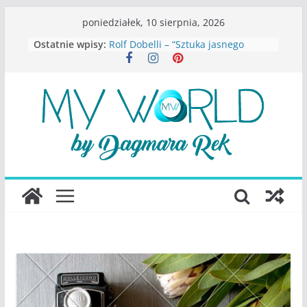
Przejdź
poniedziałek, 10 sierpnia, 2026
do
Ostatnie wpisy:
Rolf Dobelli – “Sztuka jasnego
treści
myślenia”
Beata Tetkowska – “Dziewczyny
Konstancina. Sekrety seksbiznesu”
Katarzyna Lewandowicz – Zanim
straciliśmy siebie
Judith Joseph – “Wysoko
funkcjonująca depresja”
S.Wynn-Williams – “Bezwzględni. O
władzy, chciwości i upadku ideałów
największego portalu
społecznościowego”