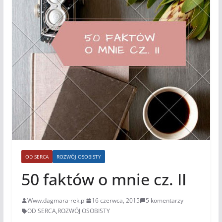
OD SERCA
ROZWÓJ OSOBISTY
50 faktów o mnie cz. II
Www.dagmara-rek.pl
16 czerwca, 2015
5 komentarzy
OD SERCA
,
ROZWÓJ OSOBISTY