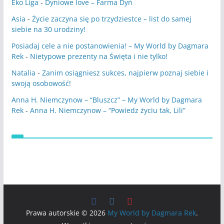
Eko Liga
-
Dyniowe love – Farma Dyń
Asia
-
Życie zaczyna się po trzydziestce – list do samej
siebie na 30 urodziny!
Posiadaj cele a nie postanowienia! – My World by Dagmara
Rek
-
Nietypowe prezenty na Święta i nie tylko!
Natalia
-
Zanim osiągniesz sukces, najpierw poznaj siebie i
swoją osobowość!
Anna H. Niemczynow – “Bluszcz” – My World by Dagmara
Rek
-
Anna H. Niemczynow – “Powiedz życiu tak, Lili”
Prawa autorskie © 2026
My World by Dagmara Rek
.