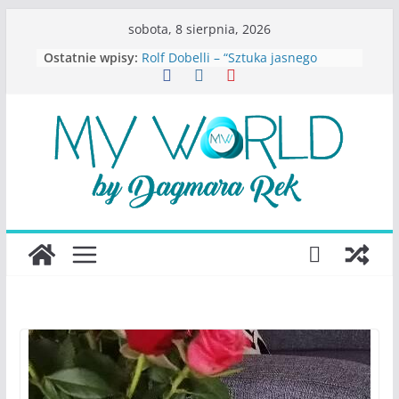
Przejdź
sobota, 8 sierpnia, 2026
do
Ostatnie wpisy:
Rolf Dobelli – “Sztuka jasnego
treści
myślenia”
Beata Tetkowska – “Dziewczyny
Konstancina. Sekrety seksbiznesu”
Katarzyna Lewandowicz – Zanim
straciliśmy siebie
Judith Joseph – “Wysoko
funkcjonująca depresja”
S.Wynn-Williams – “Bezwzględni. O
władzy, chciwości i upadku ideałów
największego portalu
społecznościowego”