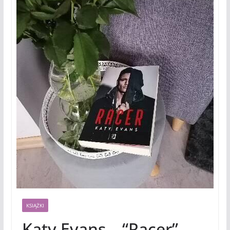
KSIĄŻKI
Katy Evans – “Racer”