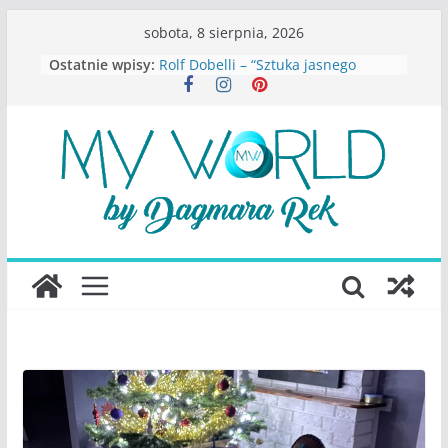
Przejdź
sobota, 8 sierpnia, 2026
do
Ostatnie wpisy:
Rolf Dobelli – “Sztuka jasnego
treści
myślenia”
Beata Tetkowska – “Dziewczyny
Konstancina. Sekrety seksbiznesu”
Katarzyna Lewandowicz – Zanim
straciliśmy siebie
Judith Joseph – “Wysoko
funkcjonująca depresja”
S.Wynn-Williams – “Bezwzględni. O
władzy, chciwości i upadku ideałów
największego portalu
społecznościowego”