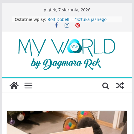
Przejdź
piątek, 7 sierpnia, 2026
do
Ostatnie wpisy:
Rolf Dobelli – “Sztuka jasnego
treści
myślenia”
Beata Tetkowska – “Dziewczyny
Konstancina. Sekrety seksbiznesu”
Katarzyna Lewandowicz – Zanim
straciliśmy siebie
Judith Joseph – “Wysoko
funkcjonująca depresja”
S.Wynn-Williams – “Bezwzględni. O
władzy, chciwości i upadku ideałów
największego portalu
społecznościowego”