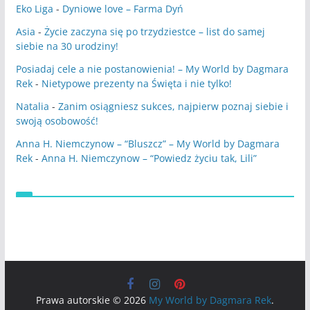
Eko Liga
-
Dyniowe love – Farma Dyń
Asia
-
Życie zaczyna się po trzydziestce – list do samej
siebie na 30 urodziny!
Posiadaj cele a nie postanowienia! – My World by Dagmara
Rek
-
Nietypowe prezenty na Święta i nie tylko!
Natalia
-
Zanim osiągniesz sukces, najpierw poznaj siebie i
swoją osobowość!
Anna H. Niemczynow – “Bluszcz” – My World by Dagmara
Rek
-
Anna H. Niemczynow – “Powiedz życiu tak, Lili”
Prawa autorskie © 2026
My World by Dagmara Rek
.