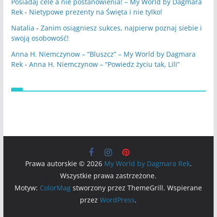
Posiadaj cele a nie postanowienia! – My World by Dagmara
Rek
-
Nietypowe prezenty na Święta i nie tylko!
Natalia
-
Zanim osiągniesz sukces, najpierw poznaj siebie i
swoją osobowość!
Anna H. Niemczynow – “Bluszcz” – My World by Dagmara
Rek
-
Anna H. Niemczynow – “Powiedz życiu tak, Lili”
Prawa autorskie © 2026
My World by Dagmara Rek
.
Wszystkie prawa zastrzeżone.
Motyw:
ColorMag
stworzony przez ThemeGrill. Wspierane
przez
WordPress
.