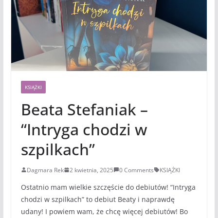
KSIĄŻKI
Beata Stefaniak –
“Intryga chodzi w
szpilkach”
Dagmara Rek
2 kwietnia, 2025
0 Comments
KSIĄŻKI
Ostatnio mam wielkie szczęście do debiutów! “Intryga
chodzi w szpilkach” to debiut Beaty i naprawdę
udany! I powiem wam, że chcę więcej debiutów! Bo