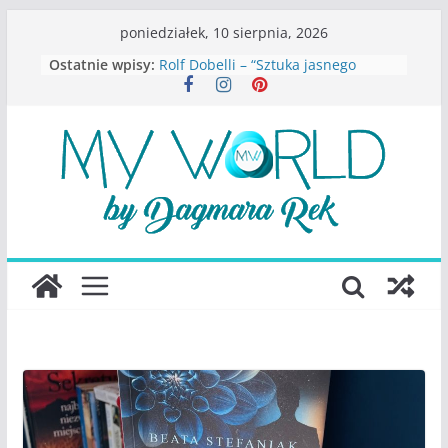
Przejdź
poniedziałek, 10 sierpnia, 2026
do
Ostatnie wpisy:
Rolf Dobelli – “Sztuka jasnego
treści
myślenia”
Beata Tetkowska – “Dziewczyny
Konstancina. Sekrety seksbiznesu”
Katarzyna Lewandowicz – Zanim
straciliśmy siebie
Judith Joseph – “Wysoko
funkcjonująca depresja”
S.Wynn-Williams – “Bezwzględni. O
władzy, chciwości i upadku ideałów
największego portalu
społecznościowego”