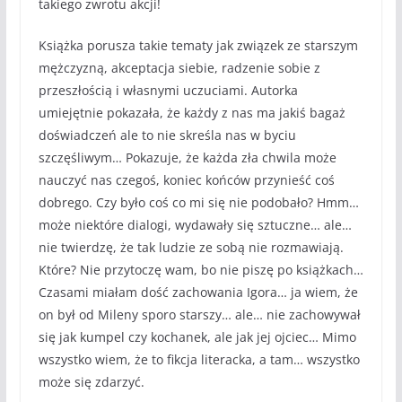
takiego zwrotu akcji!
Książka porusza takie tematy jak związek ze starszym
mężczyzną, akceptacja siebie, radzenie sobie z
przeszłością i własnymi uczuciami. Autorka
umiejętnie pokazała, że każdy z nas ma jakiś bagaż
doświadczeń ale to nie skreśla nas w byciu
szczęśliwym… Pokazuje, że każda zła chwila może
nauczyć nas czegoś, koniec końców przynieść coś
dobrego. Czy było coś co mi się nie podobało? Hmm…
może niektóre dialogi, wydawały się sztuczne… ale…
nie twierdzę, że tak ludzie ze sobą nie rozmawiają.
Które? Nie przytoczę wam, bo nie piszę po książkach…
Czasami miałam dość zachowania Igora… ja wiem, że
on był od Mileny sporo starszy… ale… nie zachowywał
się jak kumpel czy kochanek, ale jak jej ojciec… Mimo
wszystko wiem, że to fikcja literacka, a tam… wszystko
może się zdarzyć.