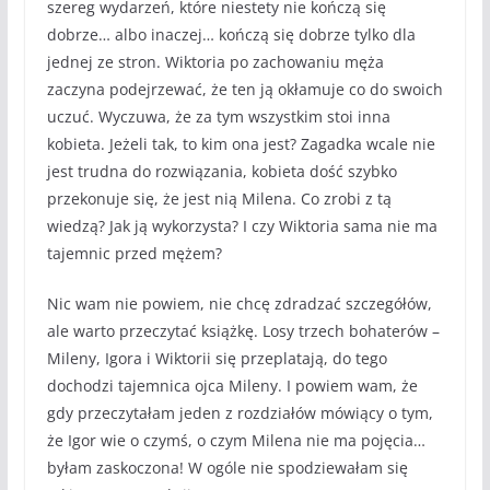
szereg wydarzeń, które niestety nie kończą się
dobrze… albo inaczej… kończą się dobrze tylko dla
jednej ze stron. Wiktoria po zachowaniu męża
zaczyna podejrzewać, że ten ją okłamuje co do swoich
uczuć. Wyczuwa, że za tym wszystkim stoi inna
kobieta. Jeżeli tak, to kim ona jest? Zagadka wcale nie
jest trudna do rozwiązania, kobieta dość szybko
przekonuje się, że jest nią Milena. Co zrobi z tą
wiedzą? Jak ją wykorzysta? I czy Wiktoria sama nie ma
tajemnic przed mężem?
Nic wam nie powiem, nie chcę zdradzać szczegółów,
ale warto przeczytać książkę. Losy trzech bohaterów –
Mileny, Igora i Wiktorii się przeplatają, do tego
dochodzi tajemnica ojca Mileny. I powiem wam, że
gdy przeczytałam jeden z rozdziałów mówiący o tym,
że Igor wie o czymś, o czym Milena nie ma pojęcia…
byłam zaskoczona! W ogóle nie spodziewałam się