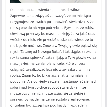
Dla mnie postanowienia są ulotne, chwilowe.
Zapewne sama zdążyłaś zauważyć, że po miesiącu
rezygnujesz ze swoich postanowień, stwierdzasz, że
nie są one do niczego potrzebne. Bywa tak, że robisz
chwilową przerwę, bo masz nadzieję, że za jakiś czas
wrócisz do nich. Ale przecież doskonale wiesz, że to
nie będzie możliwe. Znowu w Twojej głowie pojawi się
myśl: “Zacznę od Nowego Roku”. I tak ciągle, z roku na
rok ta sama ‘śpiewka’. Lata mijają, a Ty w głowie wciąż
masz jakieś marzenia, plany, cele, które chcesz
osiągnąć, zrealizować lecz nic w związku z tym nie
robisz. Znam to, bo kilkanaście lat temu miałam
podobnie. Ale od kiedy zaczęłam zastanawiać się nad
sobą i nad tym co chcę zdobyć stwierdziłam, że
muszę coś zmienić, muszę wziąć się za siebie i
sprawić, by każde marzenie zostało zrealizowane.
Chciałam być szczęśliwa pod każdym względem,