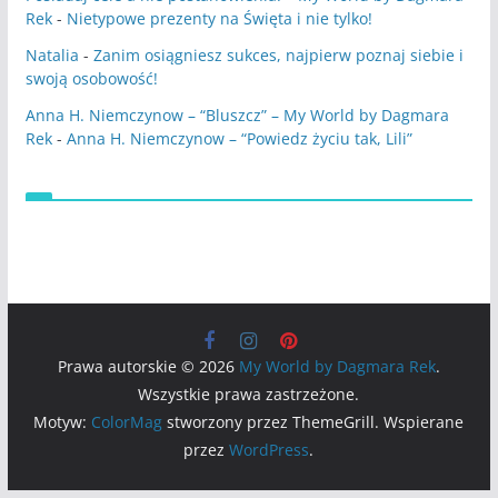
Rek
-
Nietypowe prezenty na Święta i nie tylko!
Natalia
-
Zanim osiągniesz sukces, najpierw poznaj siebie i
swoją osobowość!
Anna H. Niemczynow – “Bluszcz” – My World by Dagmara
Rek
-
Anna H. Niemczynow – “Powiedz życiu tak, Lili”
Prawa autorskie © 2026
My World by Dagmara Rek
.
Wszystkie prawa zastrzeżone.
Motyw:
ColorMag
stworzony przez ThemeGrill. Wspierane
przez
WordPress
.