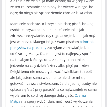
Ale to nie wszystko, ja mam ochotę na więcej! I wiem,
że ten cel zostanie spełniony, bo wierzę w niego, bo
dążę do niego pisząc codziennie chociaż kilka zdań.
Mam cele osobiste, o których nie chcę pisać, bo… są
osobiste, prywatne. Ale mam też cele takie jak
zdrowsze odżywianie, czy regularne jedzenie jak mąż
jest w morzu. Dlatego jak już Wam pisałam
odnośnie
pomysłów na prezenty
zaczęłam zamawiać jedzenie
od Czarnej Małpy. Dla mnie jest to najlepszy sposób
na to, abym każdego dnia z samego rana miała
jedzenie na cały dzień (cztery albo pięć posiłków).
Dzięki temu nie muszę gotować (uwielbiam to robić,
ale jak jestem sama w domu, to nie chce mi się
gotować – zawsze stwierdzam, że dla jednej osoby nie
opłaca się ‘stać przy garach’), a co najważniejsze sama
wybieram to co chcę danego dnia zjeść.
Czarna
Małpa
ma spory wybór dań, możliwość wykluczenia