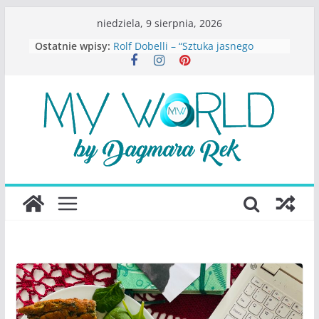
Przejdź
niedziela, 9 sierpnia, 2026
do
Ostatnie wpisy:
Rolf Dobelli – “Sztuka jasnego
treści
myślenia”
Beata Tetkowska – “Dziewczyny
Konstancina. Sekrety seksbiznesu”
Katarzyna Lewandowicz – Zanim
straciliśmy siebie
Judith Joseph – “Wysoko
funkcjonująca depresja”
S.Wynn-Williams – “Bezwzględni. O
władzy, chciwości i upadku ideałów
największego portalu
społecznościowego”