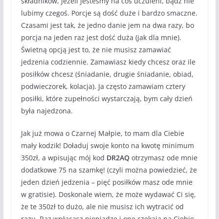
składników, jeżeli jesteśmy na coś uczuleni, bądź nie
lubimy czegoś. Porcje są dość duże i bardzo smaczne.
Czasami jest tak, że jedno danie jem na dwa razy, bo
porcja na jeden raz jest dość duża (jak dla mnie).
Świetną opcją jest to, że nie musisz zamawiać
jedzenia codziennie. Zamawiasz kiedy chcesz oraz ile
posiłków chcesz (śniadanie, drugie śniadanie, obiad,
podwieczorek, kolacja). Ja często zamawiam cztery
posiłki, które zupełności wystarczają, bym cały dzień
była najedzona.
Jak już mowa o Czarnej Małpie, to mam dla Ciebie
mały kodzik! Doładuj swoje konto na kwotę minimum
350zł, a wpisując mój kod
DR2AQ
otrzymasz ode mnie
dodatkowe 75 na szamkę! (czyli można powiedzieć, że
jeden dzień jedzenia – pięć posiłków masz ode mnie
w gratisie). Doskonale wiem, że może wydawać Ci się,
że te 350zł to dużo, ale nie musisz ich wytracić od
razu. Raz wpłacasz pieniądze i one czekają na Ciebie