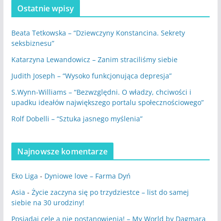
Ostatnie wpisy
Beata Tetkowska – “Dziewczyny Konstancina. Sekrety
seksbiznesu”
Katarzyna Lewandowicz – Zanim straciliśmy siebie
Judith Joseph – “Wysoko funkcjonująca depresja”
S.Wynn-Williams – “Bezwzględni. O władzy, chciwości i
upadku ideałów największego portalu społecznościowego”
Rolf Dobelli – “Sztuka jasnego myślenia”
Najnowsze komentarze
Eko Liga
-
Dyniowe love – Farma Dyń
Asia
-
Życie zaczyna się po trzydziestce – list do samej
siebie na 30 urodziny!
Posiadaj cele a nie postanowienia! – My World by Dagmara