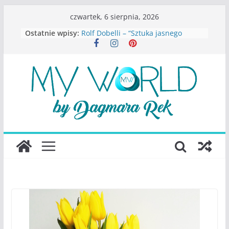
Przejdź
czwartek, 6 sierpnia, 2026
do
Ostatnie wpisy:
Rolf Dobelli – “Sztuka jasnego
treści
myślenia”
Beata Tetkowska – “Dziewczyny
Konstancina. Sekrety seksbiznesu”
Katarzyna Lewandowicz – Zanim
straciliśmy siebie
Judith Joseph – “Wysoko
funkcjonująca depresja”
S.Wynn-Williams – “Bezwzględni. O
władzy, chciwości i upadku ideałów
największego portalu
społecznościowego”