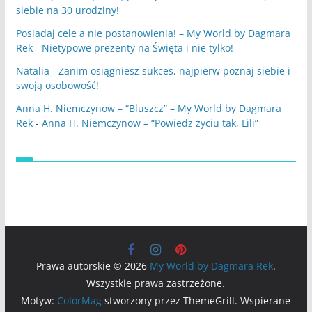
siebie na 30 urodziny!
Posiadaj cele a nie postanowienia! – My World by Dagmara
Rek
-
Nietypowe prezenty na Święta i nie tylko!
Natalia
-
Zanim osiągniesz sukces, najpierw poznaj siebie i
swoją osobowość!
Anna H. Niemczynow – “Bluszcz” – My World by Dagmara
Rek
-
Anna H. Niemczynow – “Powiedz życiu tak, Lili”
Prawa autorskie © 2026
My World by Dagmara Rek
.
Wszystkie prawa zastrzeżone.
Motyw:
ColorMag
stworzony przez ThemeGrill. Wspierane