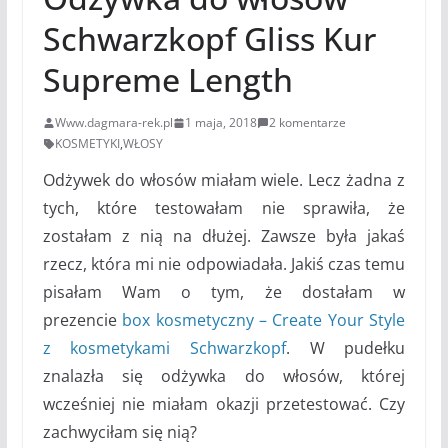
Schwarzkopf Gliss Kur
Supreme Length
Www.dagmara-rek.pl
1 maja, 2018
2 komentarze
KOSMETYKI
,
WŁOSY
Odżywek do włosów miałam wiele. Lecz żadna z
tych, które testowałam nie sprawiła, że
zostałam z nią na dłużej. Zawsze była jakaś
rzecz, która mi nie odpowiadała. Jakiś czas temu
pisałam Wam o tym, że dostałam w
prezencie
box kosmetyczny – Create Your Style
z kosmetykami Schwarzkopf
. W pudełku
znalazła się odżywka do włosów, której
wcześniej nie miałam okazji przetestować. Czy
zachwyciłam się nią?