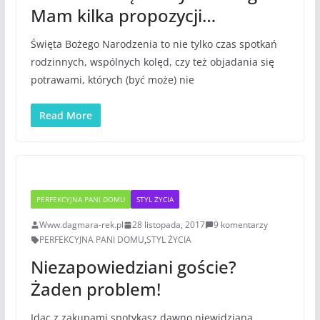
Mam kilka propozycji…
Święta Bożego Narodzenia to nie tylko czas spotkań
rodzinnych, wspólnych kolęd, czy też objadania się
potrawami, których (być może) nie
Read More
PERFEKCYJNA PANI DOMU
STYL ŻYCIA
Www.dagmara-rek.pl
28 listopada, 2017
9 komentarzy
PERFEKCYJNA PANI DOMU
,
STYL ŻYCIA
Niezapowiedziani goście?
Żaden problem!
Idąc z zakupami spotykasz dawno niewidzianą