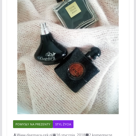
POMYSŁY NA PREZENTY
STYL ŻYCIA
Www.dagmara-rek.pl
16 stycznia, 2018
2 komentarze