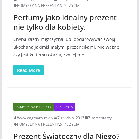
POMYSŁY NA PREZENTY
,
STYL ŻYCIA
Perfumy jako idealny prezent
nie tylko dla kobiety.
Chyba każdy mężczyzna lubi obdarowywać swoją
ukochaną jakimiś małymi prezencikami. Nie ważne
czy jest ku temu okazja, czy jej nie
Read More
POMYSŁY NA PREZENTY
STYL ŻYCIA
Www.dagmara-rek.pl
7 grudnia, 2017
7 komentarzy
POMYSŁY NA PREZENTY
,
STYL ŻYCIA
Prezent Świąteczny dla Niego?