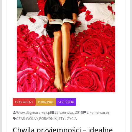
CZAS WOLNY
PORADNIKI
STYL ŻYCIA
Www.dagmara-rek.pl
29 czerwca, 2018
2 komentarze
CZAS WOLNY
,
PORADNIKI
,
STYL ŻYCIA
Chwila przyjemności – idealne