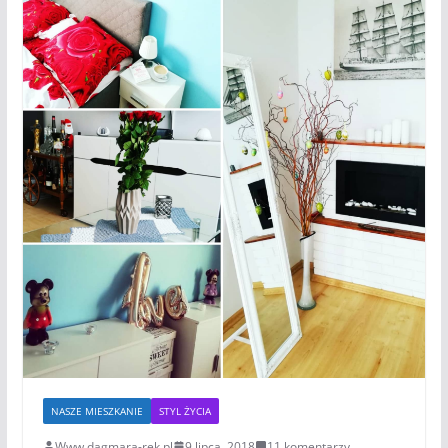
NASZE MIESZKANIE
STYL ŻYCIA
Www.dagmara-rek.pl
9 lipca, 2018
11 komentarzy