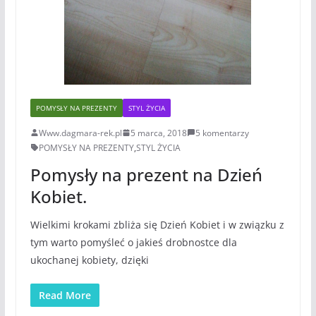
POMYSŁY NA PREZENTY
STYL ŻYCIA
Www.dagmara-rek.pl
5 marca, 2018
5 komentarzy
POMYSŁY NA PREZENTY
,
STYL ŻYCIA
Pomysły na prezent na Dzień
Kobiet.
Wielkimi krokami zbliża się Dzień Kobiet i w związku z
tym warto pomyśleć o jakieś drobnostce dla
ukochanej kobiety, dzięki
Read More