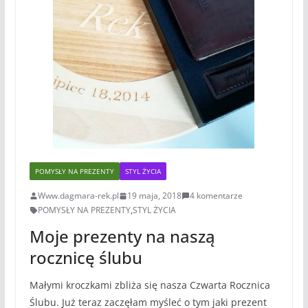
POMYSŁY NA PREZENTY
STYL ŻYCIA
Www.dagmara-rek.pl
19 maja, 2018
4 komentarze
POMYSŁY NA PREZENTY
,
STYL ŻYCIA
Moje prezenty na naszą
rocznicę ślubu
Małymi kroczkami zbliża się nasza Czwarta Rocznica
Ślubu. Już teraz zaczęłam myśleć o tym jaki prezent