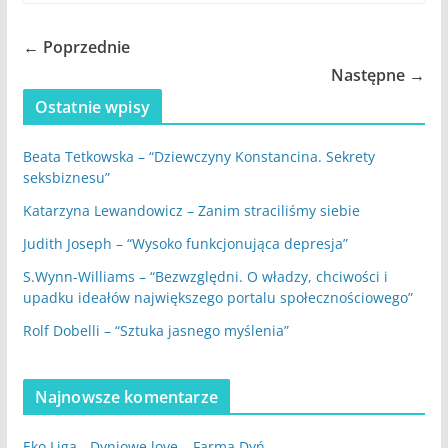
← Poprzednie
Następne →
Ostatnie wpisy
Beata Tetkowska – “Dziewczyny Konstancina. Sekrety
seksbiznesu”
Katarzyna Lewandowicz – Zanim straciliśmy siebie
Judith Joseph – “Wysoko funkcjonująca depresja”
S.Wynn-Williams – “Bezwzględni. O władzy, chciwości i
upadku ideałów największego portalu społecznościowego”
Rolf Dobelli – “Sztuka jasnego myślenia”
Najnowsze komentarze
Eko Liga
-
Dyniowe love – Farma Dyń