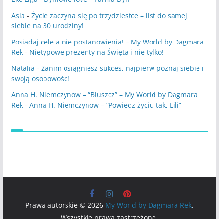
Asia
-
Życie zaczyna się po trzydziestce – list do samej
siebie na 30 urodziny!
Posiadaj cele a nie postanowienia! – My World by Dagmara
Rek
-
Nietypowe prezenty na Święta i nie tylko!
Natalia
-
Zanim osiągniesz sukces, najpierw poznaj siebie i
swoją osobowość!
Anna H. Niemczynow – “Bluszcz” – My World by Dagmara
Rek
-
Anna H. Niemczynow – “Powiedz życiu tak, Lili”
Prawa autorskie © 2026
My World by Dagmara Rek
.
Wszystkie prawa zastrzeżone.