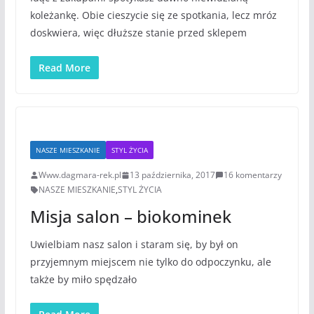
koleżankę. Obie cieszycie się ze spotkania, lecz mróz
doskwiera, więc dłuższe stanie przed sklepem
Read More
NASZE MIESZKANIE
STYL ŻYCIA
Www.dagmara-rek.pl
13 października, 2017
16 komentarzy
NASZE MIESZKANIE
,
STYL ŻYCIA
Misja salon – biokominek
Uwielbiam nasz salon i staram się, by był on
przyjemnym miejscem nie tylko do odpoczynku, ale
także by miło spędzało