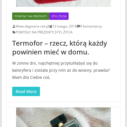
POMYSŁY NA PREZENTY
STYL ŻYCIA
Www.dagmara-rek.pl
13 lutego, 2018
9 komentarzy
POMYSŁY NA PREZENTY
,
STYL ŻYCIA
Termofor – rzecz, którą każdy
powinien mieć w domu.
W zimne dni, najchętniej przytuliłabyś się do
kaloryfera i została przy nim aż do wiosny, prawda?
Mam dla Ciebie coś,
Read More