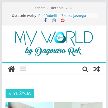
Przejdź
sobota, 8 sierpnia, 2026
do
Ostatnie wpisy:
Rolf Dobelli – “Sztuka jasnego
treści
myślenia”
Beata Tetkowska – “Dziewczyny
Konstancina. Sekrety seksbiznesu”
Katarzyna Lewandowicz – Zanim
straciliśmy siebie
Judith Joseph – “Wysoko
funkcjonująca depresja”
S.Wynn-Williams – “Bezwzględni. O
władzy, chciwości i upadku ideałów
największego portalu
społecznościowego”
STYL ŻYCIA