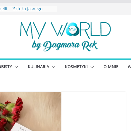
belli – “Sztuka jasnego
a”
etkowska – “Dziewczyny
cina. Sekrety seksbiznesu”
yna Lewandowicz – Zanim
śmy siebie
Joseph – “Wysoko
nująca depresja”
Williams – “Bezwzględni. O
 chciwości i upadku ideałów
BISTY
KULINARIA
KOSMETYKI
O MNIE
W
szego portalu
nościowego”