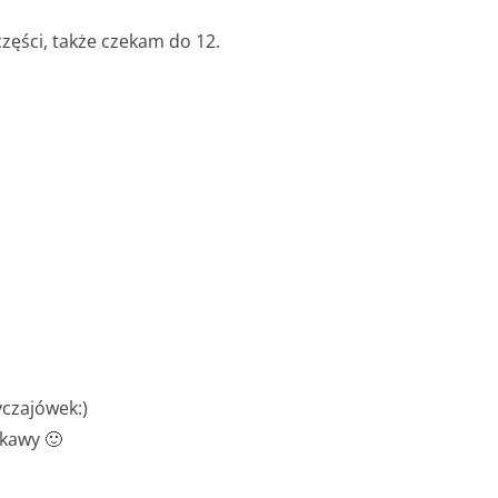
zęści, także czekam do 12.
yczajówek:)
 kawy 🙂