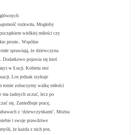
 głównych
znajomość rozkwita. Mogłoby
oczątkiem wielkiej miłości czy
akie proste.. Wspólne
ymitr sprawiają, że dziewczyna
e. Dodatkowo pojawia się ktoś
ięci w Łucji. Kobieta stoi
tuacji. Los jednak szykuje
m tomie zobaczymy walkę miłości
e ma żadnych uczuć, lecz po
zać się. Zaniedbuje pracę,
 zabawach z ‘dziewczynkami’. Można
 siebie i swoje prawdziwe
yśli, że każda z nich jest,