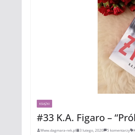
KSIĄŻKI
#33 K.A. Figaro – “Pró
Www.dagmara-rek.pl
3 lutego, 2020
5 komentarzy