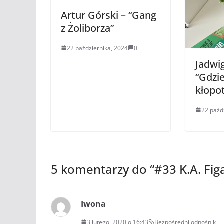
Artur Górski – “Gang
z Żoliborza”
22 października, 2024
0
Jadwi
“Gdzie
kłopo
22 paźd
5 komentarzy do “
#33 K.A. Fig
Iwona
3 lutego, 2020 o 16:43
Bezpośredni odnośnik