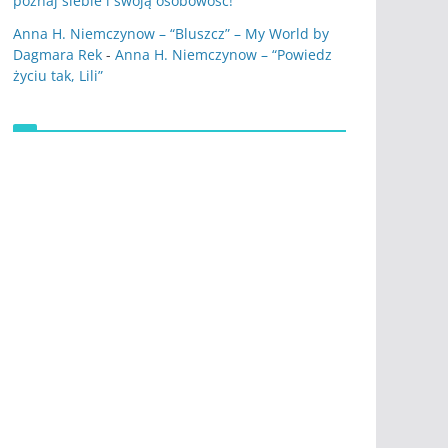
poznaj siebie i swoją osobowość!
Anna H. Niemczynow – “Bluszcz” – My World by
Dagmara Rek
-
Anna H. Niemczynow – “Powiedz
życiu tak, Lili”