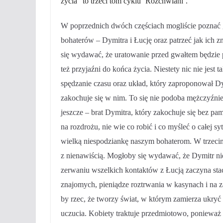
życia” to trzeci tom cyklu ‘Rozchwiani’.
W poprzednich dwóch częściach mogliście poznać
bohaterów – Dymitra i Łucję oraz patrzeć jak ich 
się wydawać, że uratowanie przed gwałtem będzie p
też przyjaźni do końca życia. Niestety nic nie jest t
spędzanie czasu oraz układ, który zaproponował D
zakochuje się w nim. To się nie podoba mężczyźni
jeszcze – brat Dymitra, który zakochuje się bez pam
na rozdrożu, nie wie co robić i co myśleć o całej sy
wielką niespodziankę naszym bohaterom. W trzeci
z nienawiścią. Mogłoby się wydawać, że Dymitr ni
zerwaniu wszelkich kontaktów z Łucją zaczyna stac
znajomych, pieniądze roztrwania w kasynach i na
by rzec, że tworzy świat, w którym zamierza ukryć
uczucia. Kobiety traktuje przedmiotowo, ponieważ m