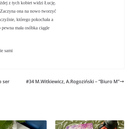
dej z tych kobiet widzi Łucję.
. Zaczyna ona na nowo tworzyć
czyźnie, którego pokochała a
ro pewna mała osóbka ciągle
ie sami
 ser
#34 M.Witkiewicz, A.Rogoziński – “Biuro M”