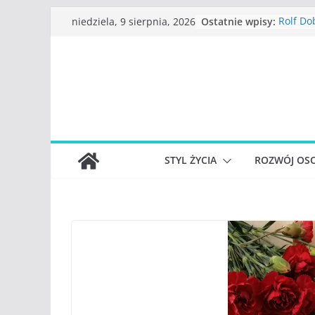
Przejdź
Ostatnie wpisy:
Rolf Do
niedziela, 9 sierpnia, 2026
do
myśleni
Beata T
treści
Konstan
Katarz
stracili
Judith 
funkcjo
S.Wynn-
władzy,
STYL ŻYCIA
ROZWÓJ OSO
najwięk
społecz