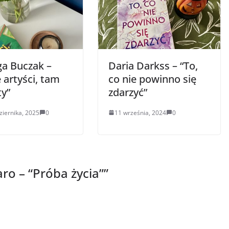
ga Buczak –
Daria Darkss – “To,
 artyści, tam
co nie powinno się
ty”
zdarzyć”
ziernika, 2025
0
11 września, 2024
0
aro – “Próba życia”
”