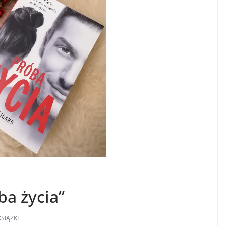
ba życia”
KSIĄŻKI