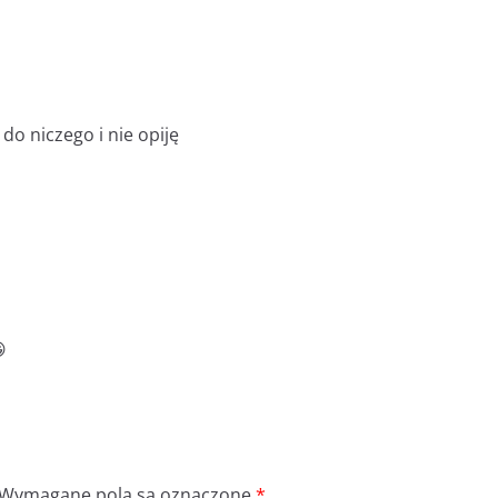
do niczego i nie opiję

Wymagane pola są oznaczone
*