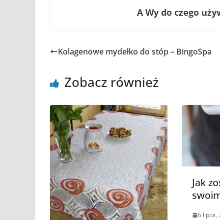
A Wy do czego uż
Kolagenowe mydełko do stóp – BingoSpa
Zobacz również
Jak zo
swoi
6 lipca,