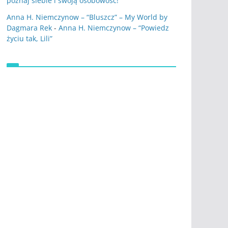
poznaj siebie i swoją osobowość!
Anna H. Niemczynow – “Bluszcz” – My World by
Dagmara Rek
-
Anna H. Niemczynow – “Powiedz
życiu tak, Lili”