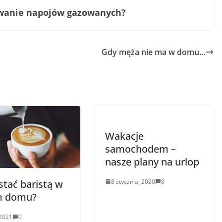
ywanie napojów gazowanych?
Gdy męża nie ma w domu…
Wakacje
samochodem –
nasze plany na urlop
8 stycznia, 2020
8
stać baristą w
m domu?
 2021
0