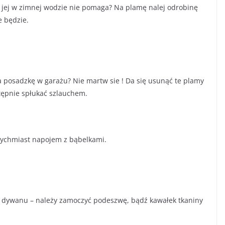
 jej w zimnej wodzie nie pomaga? Na plamę nalej odrobinę
e będzie.
a posadzkę w garażu? Nie martw sie ! Da się usunąć te plamy
stępnie spłukać szlauchem.
tychmiast napojem z bąbelkami.
 dywanu – należy zamoczyć podeszwę, bądź kawałek tkaniny