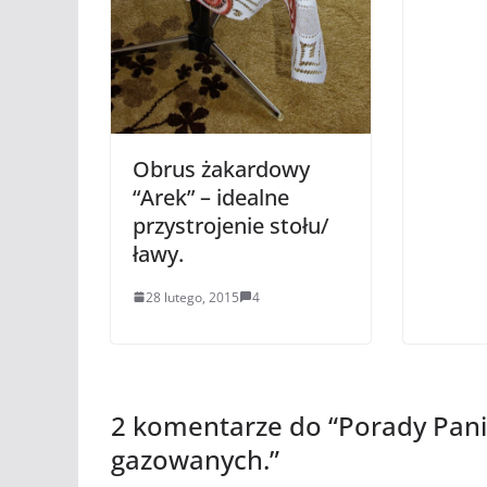
Obrus żakardowy
“Arek” – idealne
przystrojenie stołu/
ławy.
28 lutego, 2015
4
2 komentarze do “
Porady Pan
gazowanych.
”