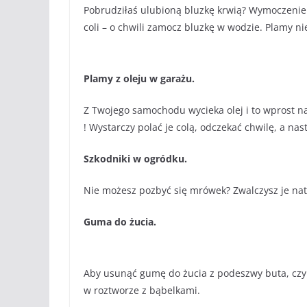
Pobrudziłaś ulubioną bluzkę krwią? Wymoczenie
coli – o chwili zamocz bluzkę w wodzie. Plamy ni
Plamy z oleju w garażu.
Z Twojego samochodu wycieka olej i to wprost n
! Wystarczy polać je colą, odczekać chwilę, a na
Szkodniki w ogródku.
Nie możesz pozbyć się mrówek? Zwalczysz je na
Guma do żucia.
Aby usunąć gumę do żucia z podeszwy buta, czy
w roztworze z bąbelkami.