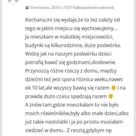
10 września, 2014 o 10:01
Bezpośredni odnośnik
Kochana,mi się wydaje,że to też zależy od
tego w jakim miejscu się wychowujemy…
Ja mieszkam w malutkiej miejscowości,
budynki są kilkurodzinne, duże podwórka.
Widzę jak na naszym podwórku dzieci
potrafią bawić się godzinami,dosłownie.
Przynoszą różne rzeczy z domu, między
dziećmi też jest spora różnica wieku,nawet
ok 10 lat,ale wszyscy bawią się razem
I na
prawdę dużo czasu spędzają razem
A znów tam,gdzie mieszkałam to nie było
moich rówieśników,były albo małe dzieci,albo
już takie nastolatki i ja po prostu musiałam
siedzieć w domu.. Z resztą,gdybym np