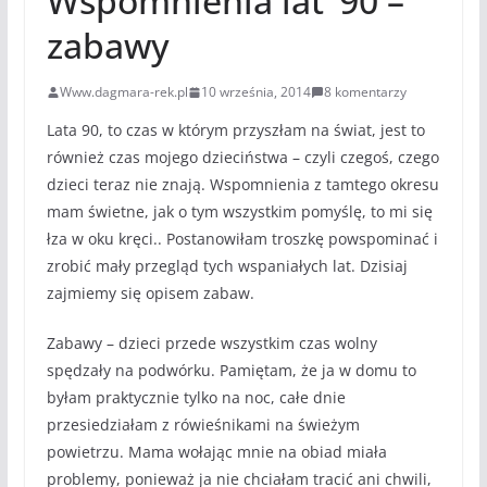
Wspomnienia lat ’90 –
zabawy
Www.dagmara-rek.pl
10 września, 2014
8 komentarzy
Lata 90, to czas w którym przyszłam na świat, jest to
również czas mojego dzieciństwa – czyli czegoś, czego
dzieci teraz nie znają. Wspomnienia z tamtego okresu
mam świetne, jak o tym wszystkim pomyślę, to mi się
łza w oku kręci.. Postanowiłam troszkę powspominać i
zrobić mały przegląd tych wspaniałych lat. Dzisiaj
zajmiemy się opisem zabaw.
Zabawy – dzieci przede wszystkim czas wolny
spędzały na podwórku. Pamiętam, że ja w domu to
byłam praktycznie tylko na noc, całe dnie
przesiedziałam z rówieśnikami na świeżym
powietrzu. Mama wołając mnie na obiad miała
problemy, ponieważ ja nie chciałam tracić ani chwili,