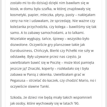
zostało mi to do dzisiaj) dzięki nim bawiłam się w
kiosk, w domu była szafka, w której znajdowały się
kosmetyki, papier, mleczka, płyny, pasty – naklejałam
ceny na nie i udawałam, że sprzedaję. Nie ważne czy
koleżanka przychodziła, czy kolega – bawiliśmy się tak
samo. A to zabawy samochodami, a to lalkami.
Wszelakie wygłupy, tańce, śpiewy – wszystko było
dozwolone. Oczywiście gry planszowe takie jak
Eurobusiness, Chińczyk, Bierki czy Pchełki nie szły w
odstawkę. Były używane przez nas często. Ja
uwielbiałam bawić się w Pocztę – może ktoś pamięta
jeszcze ją? Znaczki, koperty – rozkładało się i była
zabawa w Panią z okienka. Uwielbiałam grać w
Pegasusa – strzelać do kaczek, czy chodzić Mario, no i
oczywiście sławne Tanki.
Szkoda, że dzieci nie będą miały takich wspomnień
jak osoby, które wychowały się w latach ’90.