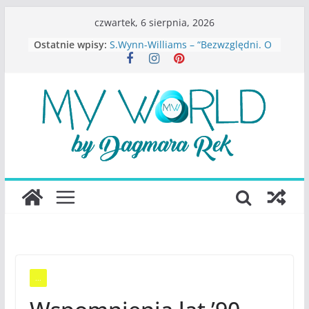
Przejdź
czwartek, 6 sierpnia, 2026
do
Ostatnie wpisy:
S.Wynn-Williams – “Bezwzględni. O
treści
władzy, chciwości i upadku ideałów
największego portalu
społecznościowego”
Rolf Dobelli – “Sztuka jasnego
myślenia”
Beata Tetkowska – “Dziewczyny
Konstancina. Sekrety seksbiznesu”
Katarzyna Lewandowicz – Zanim
straciliśmy siebie
Judith Joseph – “Wysoko
funkcjonująca depresja”
...