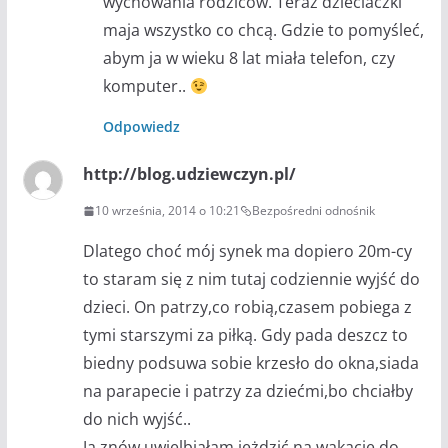
wychowania rodziców. Teraz dzieciaczki
maja wszystko co chcą. Gdzie to pomyśleć,
abym ja w wieku 8 lat miała telefon, czy
komputer..
Odpowiedz
http://blog.udziewczyn.pl/
10 września, 2014 o 10:21
Bezpośredni odnośnik
Dlatego choć mój synek ma dopiero 20m-cy
to staram się z nim tutaj codziennie wyjść do
dzieci. On patrzy,co robią,czasem pobiega z
tymi starszymi za piłką. Gdy pada deszcz to
biedny podsuwa sobie krzesło do okna,siada
na parapecie i patrzy za dziećmi,bo chciałby
do nich wyjść..
Ja znów uwielbiałam jeżdzić na wakacje do