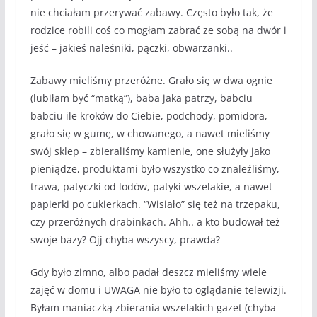
nie chciałam przerywać zabawy. Często było tak, że
rodzice robili coś co mogłam zabrać ze sobą na dwór i
jeść – jakieś naleśniki, pączki, obwarzanki..
Zabawy mieliśmy przeróżne. Grało się w dwa ognie
(lubiłam być “matką”), baba jaka patrzy, babciu
babciu ile kroków do Ciebie, podchody, pomidora,
grało się w gumę, w chowanego, a nawet mieliśmy
swój sklep – zbieraliśmy kamienie, one służyły jako
pieniądze, produktami było wszystko co znaleźliśmy,
trawa, patyczki od lodów, patyki wszelakie, a nawet
papierki po cukierkach. “Wisiało” się też na trzepaku,
czy przeróżnych drabinkach. Ahh.. a kto budował też
swoje bazy? Ojj chyba wszyscy, prawda?
Gdy było zimno, albo padał deszcz mieliśmy wiele
zajęć w domu i UWAGA nie było to oglądanie telewizji.
Byłam maniaczką zbierania wszelakich gazet (chyba