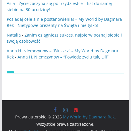
Asia
-
Życie zaczyna się po trzydziestce – list do samej
siebie na 30 urodziny!
Posiadaj cele a nie postanowienia! – My World by Dagmara
Rek
-
Nietypowe prezenty na Święta i nie tylko!
Natalia
-
Zanim osiągniesz sukces, najpierw poznaj siebie i
swoją osobowość!
Anna H. Niemczynow – “Bluszcz” – My World by Dagmara
Rek
-
Anna H. Niemczynow – “Powiedz życiu tak, Lili”
Prawa autorskie © 2026
My World by Dagmara Rek
.
Wszystkie prawa zastrzeżone.