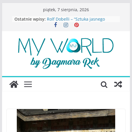
Przejdź
piątek, 7 sierpnia, 2026
do
Ostatnie wpisy:
Rolf Dobelli – “Sztuka jasnego
treści
myślenia”
Beata Tetkowska – “Dziewczyny
Konstancina. Sekrety seksbiznesu”
Katarzyna Lewandowicz – Zanim
straciliśmy siebie
Judith Joseph – “Wysoko
funkcjonująca depresja”
S.Wynn-Williams – “Bezwzględni. O
władzy, chciwości i upadku ideałów
największego portalu
społecznościowego”