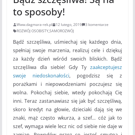
to sposoby!
Www.dagmara-rek.pl
12 lutego, 2019
3 komentarze
ROZWÓJ OSOBISTY
,
SAMOROZWÓJ
Bądź szczęśliwa, uśmiechaj się każdego dnia,
spełniaj swoje marzenia, realizuj cele i dziękuj
za każdy dzień wśród swoich bliskich. Bądź
szczęśliwa dla siebie! Gdy Ty
zaakceptujesz
swoje niedoskonałości
, pogodzisz się z
porażkami i niepowodzeniami poczujesz się
wolna. Pokochaj siebie, wtedy pokochają Cię
inni. Teraz zastanawiasz się jak być szczęśliwą,
skoro kredyt na głowie, dzieciaki dają się we
znaki, mąż często wkurza, a szef… cóż jak to
szef, wymaga wiele lecz nic od siebie nie daje w
zamian. Powodów przez co jesteś smutna i