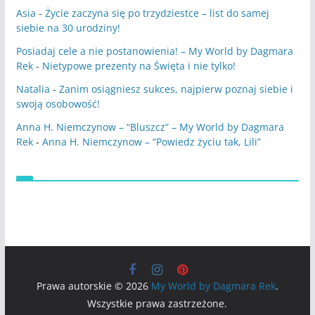
Asia
-
Życie zaczyna się po trzydziestce – list do samej
siebie na 30 urodziny!
Posiadaj cele a nie postanowienia! – My World by Dagmara
Rek
-
Nietypowe prezenty na Święta i nie tylko!
Natalia
-
Zanim osiągniesz sukces, najpierw poznaj siebie i
swoją osobowość!
Anna H. Niemczynow – “Bluszcz” – My World by Dagmara
Rek
-
Anna H. Niemczynow – “Powiedz życiu tak, Lili”
Prawa autorskie © 2026
My World by Dagmara Rek
.
Wszystkie prawa zastrzeżone.