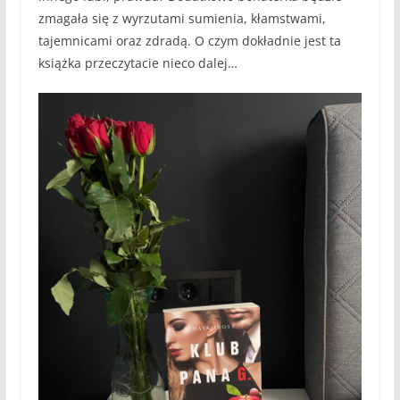
zmagała się z wyrzutami sumienia, kłamstwami,
tajemnicami oraz zdradą. O czym dokładnie jest ta
książka przeczytacie nieco dalej…