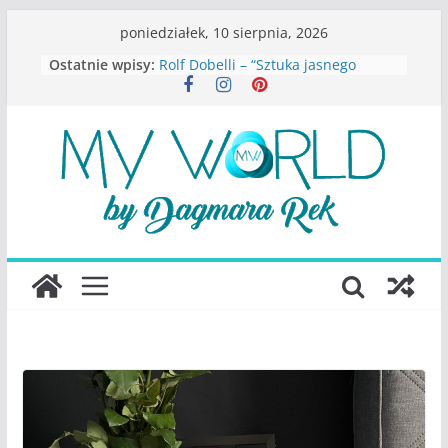
Przejdź
poniedziałek, 10 sierpnia, 2026
do
Ostatnie wpisy:
Rolf Dobelli – “Sztuka jasnego
treści
myślenia”
Beata Tetkowska – “Dziewczyny
Konstancina. Sekrety seksbiznesu”
Katarzyna Lewandowicz – Zanim
straciliśmy siebie
Judith Joseph – “Wysoko
funkcjonująca depresja”
S.Wynn-Williams – “Bezwzględni. O
władzy, chciwości i upadku ideałów
największego portalu
społecznościowego”