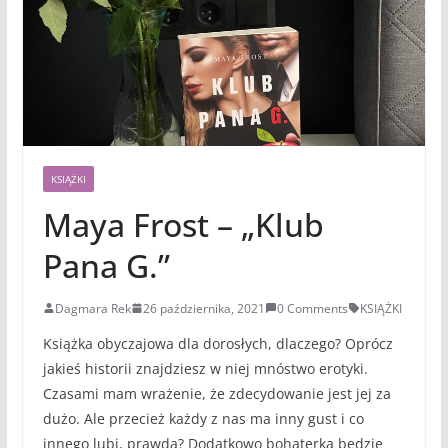
KSIĄŻKI
Maya Frost – „Klub
Pana G.”
Dagmara Rek
26 października, 2021
0 Comments
KSIĄŻKI
Książka obyczajowa dla dorosłych, dlaczego? Oprócz
jakieś historii znajdziesz w niej mnóstwo erotyki.
Czasami mam wrażenie, że zdecydowanie jest jej za
dużo. Ale przecież każdy z nas ma inny gust i co
innego lubi, prawda? Dodatkowo bohaterka będzie