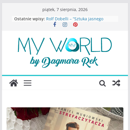
Przejdź
piątek, 7 sierpnia, 2026
do
Ostatnie wpisy:
Rolf Dobelli – “Sztuka jasnego
treści
myślenia”
Beata Tetkowska – “Dziewczyny
Konstancina. Sekrety seksbiznesu”
Katarzyna Lewandowicz – Zanim
straciliśmy siebie
Judith Joseph – “Wysoko
funkcjonująca depresja”
S.Wynn-Williams – “Bezwzględni. O
władzy, chciwości i upadku ideałów
największego portalu
społecznościowego”