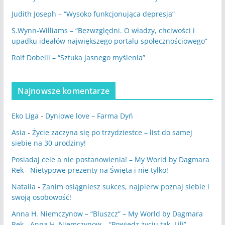
Judith Joseph – “Wysoko funkcjonująca depresja”
S.Wynn-Williams – “Bezwzględni. O władzy, chciwości i
upadku ideałów największego portalu społecznościowego”
Rolf Dobelli – “Sztuka jasnego myślenia”
Najnowsze komentarze
Eko Liga
-
Dyniowe love – Farma Dyń
Asia
-
Życie zaczyna się po trzydziestce – list do samej
siebie na 30 urodziny!
Posiadaj cele a nie postanowienia! – My World by Dagmara
Rek
-
Nietypowe prezenty na Święta i nie tylko!
Natalia
-
Zanim osiągniesz sukces, najpierw poznaj siebie i
swoją osobowość!
Anna H. Niemczynow – “Bluszcz” – My World by Dagmara
Rek
-
Anna H. Niemczynow – “Powiedz życiu tak, Lili”