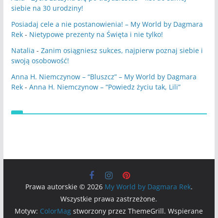
siebie na 30 urodziny!
Posiadaj cele a nie postanowienia! – My World by Dagmara
Rek
-
Nietypowe prezenty na Święta i nie tylko!
Natalia
-
Zanim osiągniesz sukces, najpierw poznaj siebie i
swoją osobowość!
Anna H. Niemczynow – “Bluszcz” – My World by Dagmara
Rek
-
Anna H. Niemczynow – “Powiedz życiu tak, Lili”
Prawa autorskie © 2026
My World by Dagmara Rek
.
Wszystkie prawa zastrzeżone.
Motyw:
ColorMag
stworzony przez ThemeGrill. Wspierane