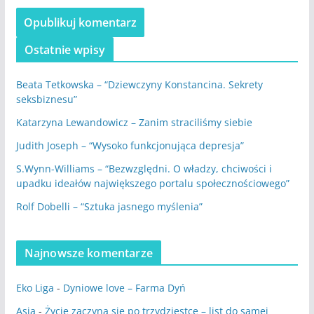
Ostatnie wpisy
Beata Tetkowska – “Dziewczyny Konstancina. Sekrety
seksbiznesu”
Katarzyna Lewandowicz – Zanim straciliśmy siebie
Judith Joseph – “Wysoko funkcjonująca depresja”
S.Wynn-Williams – “Bezwzględni. O władzy, chciwości i
upadku ideałów największego portalu społecznościowego”
Rolf Dobelli – “Sztuka jasnego myślenia”
Najnowsze komentarze
Eko Liga
-
Dyniowe love – Farma Dyń
Asia
-
Życie zaczyna się po trzydziestce – list do samej