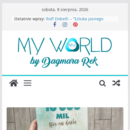
Przejdź
sobota, 8 sierpnia, 2026
do
Ostatnie wpisy:
Rolf Dobelli – “Sztuka jasnego
treści
myślenia”
Beata Tetkowska – “Dziewczyny
Konstancina. Sekrety seksbiznesu”
Katarzyna Lewandowicz – Zanim
straciliśmy siebie
Judith Joseph – “Wysoko
funkcjonująca depresja”
S.Wynn-Williams – “Bezwzględni. O
władzy, chciwości i upadku ideałów
największego portalu
społecznościowego”