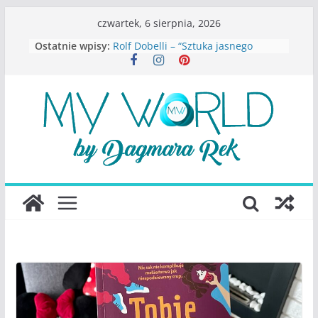
Przejdź
czwartek, 6 sierpnia, 2026
do
Ostatnie wpisy:
Rolf Dobelli – “Sztuka jasnego
treści
myślenia”
Beata Tetkowska – “Dziewczyny
Konstancina. Sekrety seksbiznesu”
Katarzyna Lewandowicz – Zanim
straciliśmy siebie
Judith Joseph – “Wysoko
funkcjonująca depresja”
S.Wynn-Williams – “Bezwzględni. O
władzy, chciwości i upadku ideałów
największego portalu
społecznościowego”