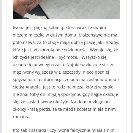
Iwona jest piękną kobietą, która wraz ze swoim
mężem mieszka w dużym domu. Małżeństwo nie ma
potomstwa, za to oboje mają dobrą pracę jak i hobby,
które jest odskocznią od codzienności. Wydaje się, że
ich życie jest idealne – być może… Wszystko się
układa do pewnego czasu. Najpierw okazuje się, że
mąż Iwony wyjeżdża w Bieszczady, nieco później
spływa na nią informacja, że ona ma zostać w domu z
ciotką Anatolą. Jest to rodzina męża, której w ogóle
nie zna. Niby dni mijają spokojnie, gdy nagle okazuje
się, że sąsiad Iwony nie żyje. Na domiar złego po
okolicy krążą plotki, że ta młoda kobieta miała z nim
romans.
Kto zabił sąsiada? Czy Iwona faktycznie miała z nim