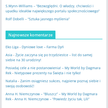
S.Wynn-Williams – “Bezwzględni. O władzy, chciwości i
upadku ideałów największego portalu społecznościowego”
Rolf Dobelli – “Sztuka jasnego myślenia”
Najnowsze komentarze
Eko Liga
-
Dyniowe love – Farma Dyń
Asia
-
Życie zaczyna się po trzydziestce – list do samej
siebie na 30 urodziny!
Posiadaj cele a nie postanowienia! – My World by Dagmara
Rek
-
Nietypowe prezenty na Święta i nie tylko!
Natalia
-
Zanim osiągniesz sukces, najpierw poznaj siebie i
swoją osobowość!
Anna H. Niemczynow – “Bluszcz” – My World by Dagmara
Rek
-
Anna H. Niemczynow – “Powiedz życiu tak, Lili”