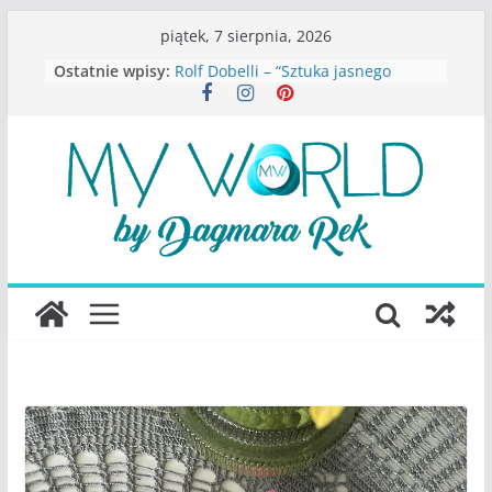
Przejdź
piątek, 7 sierpnia, 2026
do
Ostatnie wpisy:
Rolf Dobelli – “Sztuka jasnego
treści
myślenia”
Beata Tetkowska – “Dziewczyny
Konstancina. Sekrety seksbiznesu”
Katarzyna Lewandowicz – Zanim
straciliśmy siebie
Judith Joseph – “Wysoko
funkcjonująca depresja”
S.Wynn-Williams – “Bezwzględni. O
władzy, chciwości i upadku ideałów
największego portalu
społecznościowego”