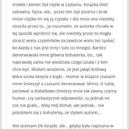
środek i koniec był ciężki w czytaniu. Książka dość
zabawna, fajna, ale… przez ten styl pisania i brak
imion ciężko mi się ją czytało. I dla mnie ona niestety
straciła przez to… Ja rozumiem, że autorka chciała w
tej sposób wyróżnić się, ale niestety przez to mogła
stracić wielu czytelników (oczywiście wielu też zyskać,
bo każdy z nas jest inny i lubi co innego). Bardzo
denerwowała mnie główna bohaterka, bo… tak
naprawdę sama nie wiedziała czego szuka i z kim
chce być. Miałam wrażenie, że jest jakąś królową
która szuka księcia z bajki… Humor w książce czasami
mnie śmieszył a czasami denerwował. Mimo, iż lubię
żartować a dodatkowo śmieszy mnie tak zwany czarny
humor, czy sarkastyczne odpowiedzi, tu jednak mi
coś nie grało… Niby mój klimat, ale jednak… nie
polubiłam się z bohaterką, ze stylem autorki…
Nie oceniam źle książki, ale… gdyby była napisana w