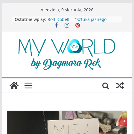
Przejdź
niedziela, 9 sierpnia, 2026
do
Ostatnie wpisy:
Rolf Dobelli – “Sztuka jasnego
treści
myślenia”
Beata Tetkowska – “Dziewczyny
Konstancina. Sekrety seksbiznesu”
Katarzyna Lewandowicz – Zanim
straciliśmy siebie
Judith Joseph – “Wysoko
funkcjonująca depresja”
S.Wynn-Williams – “Bezwzględni. O
władzy, chciwości i upadku ideałów
największego portalu
społecznościowego”