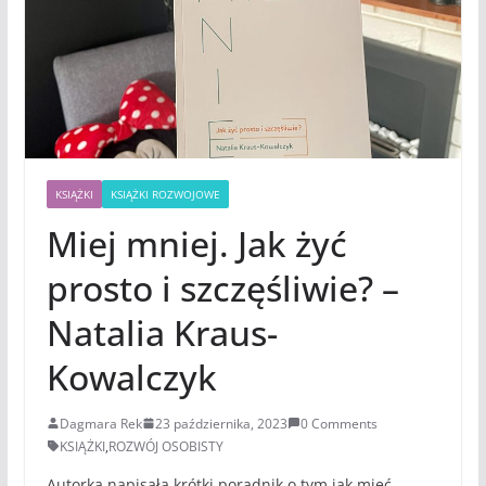
KSIĄŻKI
KSIĄŻKI ROZWOJOWE
Miej mniej. Jak żyć
prosto i szczęśliwie? –
Natalia Kraus-
Kowalczyk
Dagmara Rek
23 października, 2023
0 Comments
KSIĄŻKI
,
ROZWÓJ OSOBISTY
Autorka napisała krótki poradnik o tym jak mieć