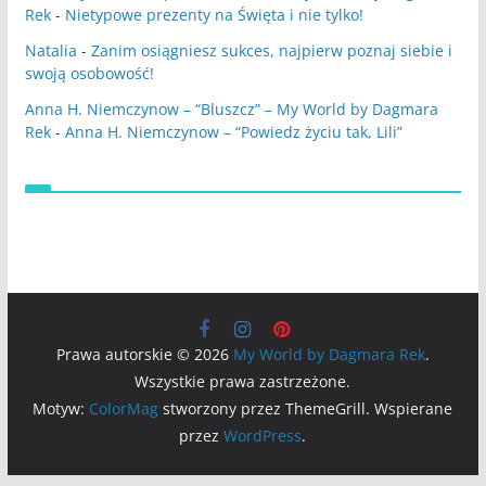
Rek
-
Nietypowe prezenty na Święta i nie tylko!
Natalia
-
Zanim osiągniesz sukces, najpierw poznaj siebie i
swoją osobowość!
Anna H. Niemczynow – “Bluszcz” – My World by Dagmara
Rek
-
Anna H. Niemczynow – “Powiedz życiu tak, Lili”
Prawa autorskie © 2026
My World by Dagmara Rek
.
Wszystkie prawa zastrzeżone.
Motyw:
ColorMag
stworzony przez ThemeGrill. Wspierane
przez
WordPress
.