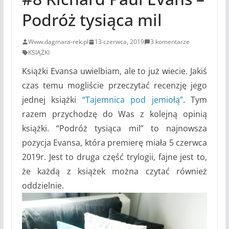
Podróż tysiąca mil
Www.dagmara-rek.pl
13 czerwca, 2019
3 komentarze
KSIĄŻKI
Książki Evansa uwielbiam, ale to już wiecie. Jakiś
czas temu mogliście przeczytać recenzję jego
jednej książki
“Tajemnica pod jemiołą”
. Tym
razem przychodzę do Was z kolejną opinią
książki. “Podróż tysiąca mil” to najnowsza
pozycja Evansa, która premierę miała 5 czerwca
2019r. Jest to druga część trylogii, fajne jest to,
że każdą z książek można czytać również
oddzielnie.