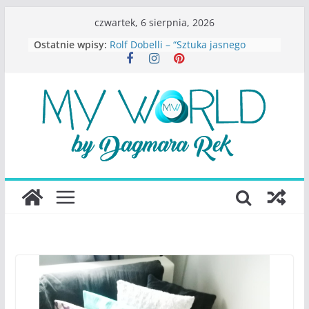
Przejdź
czwartek, 6 sierpnia, 2026
do
Ostatnie wpisy:
Rolf Dobelli – “Sztuka jasnego
treści
myślenia”
Beata Tetkowska – “Dziewczyny
Konstancina. Sekrety seksbiznesu”
Katarzyna Lewandowicz – Zanim
straciliśmy siebie
Judith Joseph – “Wysoko
funkcjonująca depresja”
S.Wynn-Williams – “Bezwzględni. O
władzy, chciwości i upadku ideałów
największego portalu
społecznościowego”