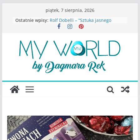
Przejdź
piątek, 7 sierpnia, 2026
do
Ostatnie wpisy:
Rolf Dobelli – “Sztuka jasnego
treści
myślenia”
Beata Tetkowska – “Dziewczyny
Konstancina. Sekrety seksbiznesu”
Katarzyna Lewandowicz – Zanim
straciliśmy siebie
Judith Joseph – “Wysoko
funkcjonująca depresja”
S.Wynn-Williams – “Bezwzględni. O
władzy, chciwości i upadku ideałów
największego portalu
społecznościowego”